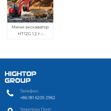
Мини-экскаватор
HT12G 1.2 т –
надёжная техника
для узких участков с
доставкой в Россию
и Беларусь
Телефон:
+86 181 6205 2962
Электрон Почт: