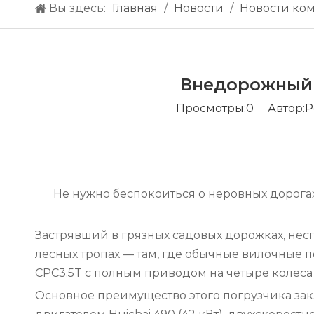
Вы здесь:
Главная
/
Hовости
/
Новости ко
Внедорожный 
Просмотры:
0
Автор:Pе
Не нужно беспокоиться о неровных дорога
Застрявший в грязных садовых дорожках, не
лесных тропах — там, где обычные вилочные
CPC3.5T с полным приводом на четыре колеса
Основное преимущество этого погрузчика зак