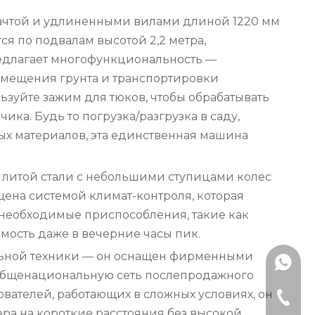
 мачтой и удлиненными вилами длиной 1220 мм
ся по подвалам высотой 2,2 метра,
редлагает многофункциональность —
емещения грунта и транспортировки
ьзуйте зажим для тюков, чтобы обрабатывать
а. Будь то погрузка/разгрузка в саду,
ых материалов, эта единственная машина
 литой стали с небольшими ступицами колес
ена системой климат-контроля, которая
 необходимые приспособления, такие как
мость даже в вечерние часы пик.
тельной техники — он оснащен фирменными
+86181
 общенациональную сеть послепродажного
вателей, работающих в сложных условиях, он
181 620
ра на короткие расстояния без высокой