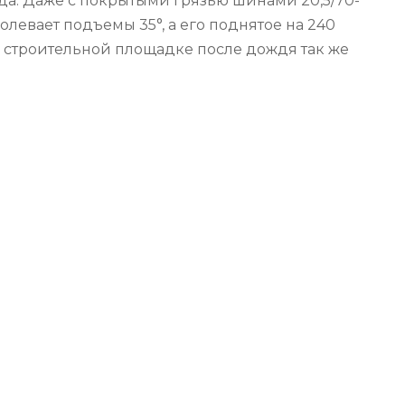
ода. Даже с покрытыми грязью шинами 20,5/70-
олевает подъемы 35°, а его поднятое на 240
а строительной площадке после дождя так же