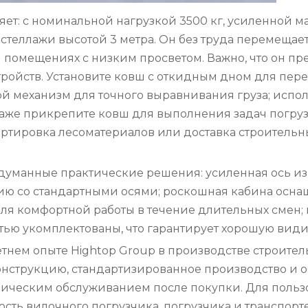
яет: с номинальной нагрузкой 3500 кг, усиленной
стеллажи высотой 3 метра. Он без труда перемещает
и помещениях с низким просветом. Важно, что он п
тройств. Установите ковш с откидным дном для пер
й механизм для точного выравнивания груза; испол
же прикрепите ковш для выполнения задач погрузчик
ортировка лесоматериалов или доставка строительн
одуманные практические решения: усиленная ось из
ю со стандартными осями; роскошная кабина оснащ
для комфортной работы в течение длительных смен;
стью укомплектованы, что гарантирует хорошую види
летнем опыте Hightop Group в производстве строи
онструкцию, стандартизированное производство и
ническим обслуживанием после покупки. Для пользо
ь вилочного погрузчика, погрузчика и транспорте