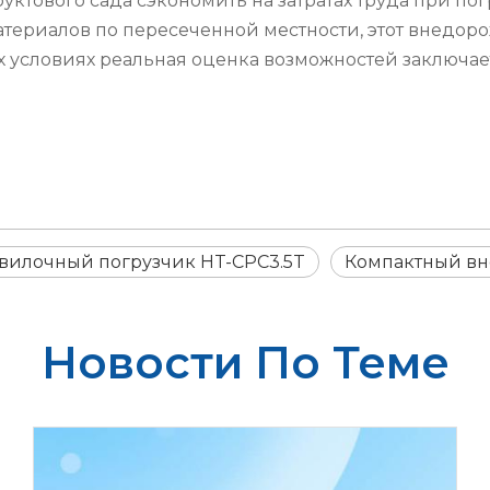
руктового сада сэкономить на затратах труда при по
атериалов по пересеченной местности, этот внедо
х условиях реальная оценка возможностей заключает
илочный погрузчик HT-CPC3.5T
Компактный вн
Новости По Теме