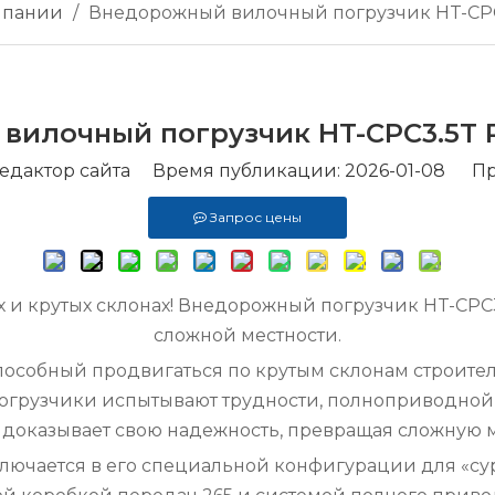
мпании
/
Внедорожный вилочный погрузчик HT-CPC
вилочный погрузчик HT-CPC3.5T 
дактор сайта Время публикации: 2026-01-08 Пр
Запрос цены
х и крутых склонах! Внедорожный погрузчик HT-CPC3
сложной местности.
способный продвигаться по крутым склонам строит
 погрузчики испытывают трудности, полноприводно
 доказывает свою надежность, превращая сложную м
лючается в его специальной конфигурации для «су