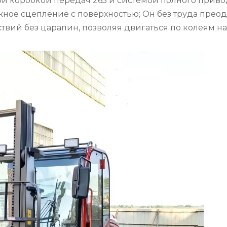
тной коробкой передач 265 и системой полного прив
жное сцепление с поверхностью; Он без труда преод
вий без царапин, позволяя двигаться по колеям н