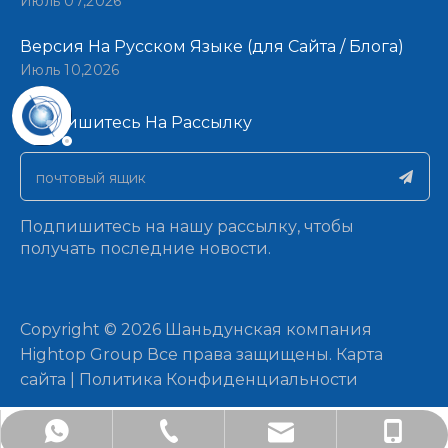
Июль 07,2026
Версия На Русском Языке (для Сайта / Блога)
Июль 10,2026
Подпишитесь На Рассылку​​​​​​​
Подпишитесь на нашу рассылку, чтобы
получать последние новости.
​Copyright ©
2026
Шаньдунская компания
Hightop Group Все права защищены.​​​​​​​
Карта
сайта
|
Политика Конфиденциальности
artist@sdchinamachine.com
+86-181-6205-2962
+8618162052962
181 6205 2962