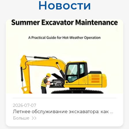
Новости
2026-07-07
Летнее обслуживание экскаватора: как не
перегреться в жару
Больше