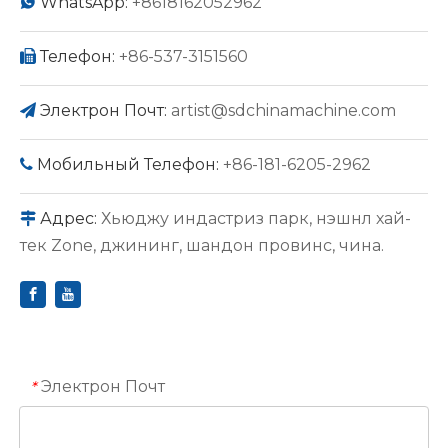
WhatsApp:
+8618162052962

Телефон:
+86-537-3151560

Электрон Почт:
artist@sdchinamachine.com

Мобильный Телефон:
+86-181-6205-2962

Адрес:
Хьюджу индастриз парк, нэшнл хай-

тек Zone, джининг, шандон провинс, чина.
Электрон Почт
*