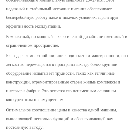
обеспечивающим номинальную мощность
–
кВт
Этот
16
17
.
надежный и стабильный источник питания обеспечивает
бесперебойную работу даже в тяжелых условиях
гарантируя
,
эффективность эксплуатации
.
Компактный
но мощный – классический дизайн
незаменимый в
,
,
ограниченном пространстве
.
Благодаря компактной ширине в один метр и маневренности
он с
,
легкостью перемещается в пространствах
где более крупное
,
оборудование испытывает трудности
таких как тепличные
,
конструкции
отремонтированные старые жилые комплексы и
,
интерьеры фабрик
Это остается его неизменным основным
.
конкурентным преимуществом
.
Оптимальное соотношение цены и качества одной машины
,
выполняющей несколько функций и обеспечивающей вам
постоянную выгоду
.