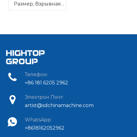
Размер, Взрывная
Мощность – Hightop
HT08 Мини-
экскаватор | 0.8
Тонны С Нулевым
Хвостовым Свесом
Телефон:
+86 181 6205 2962
Электрон Почт:
artist@sdchinamachine.com
WhatsApp:
+8618162052962