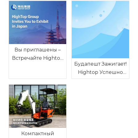
Вы приглашены –
Встречайте Hightop
Будапешт Зажигает!
на GPC Tokyo 2026
Hightop Успешно
(Стенд E1-6-14)
Завершил Выставку
«Китайские Бренды
– 2026» В
Центральной И
Восточной Европе
Компактный