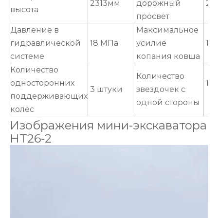
2313мм
дорожный
23
высота
просвет
Давление в
Максимальное
гидравлической
18 МПа
усилие
19,
системе
копания ковша
Количество
Количество
односторонних
1 ш
3 штуки
звездочек с
поддерживающих
одной стороны
колес
Изображения мини-экскаватора
HT26-2