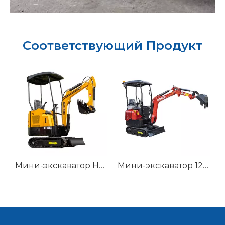
Соответствующий Продукт
 HT65
Мини-экскаватор HT-15KS на продажу
Мини-экскаватор 1200 кг HT12G