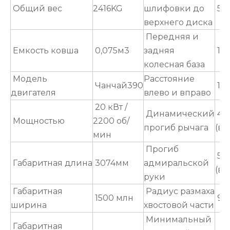
Общий вес
2416KG
шлифовки до
53
верхнего диска
Передняя и
Емкость ковша
0,075м3
задняя
15
колесная база
Модель
Расстояние
Чанчай390
12
двигателя
влево и вправо
20 кВт /
Динамический
45
Мощностью
2200 об/
прогиб рычага
(вл
мин
Прогиб
55°
Габаритная длина
3074мм
адмиральской
(вп
руки
Габаритная
Радиус размаха
1500 млн
93
ширина
хвостовой части
Минимальный
Габаритная