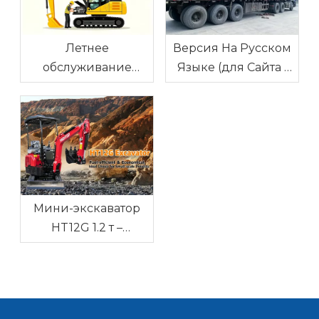
Летнее
Версия На Русском
обслуживание
Языке (для Сайта /
экскаватора: как не
Блога)
перегреться в жару
Мини-экскаватор
HT12G 1.2 т –
надёжная техника
для узких участков с
доставкой в Россию
и Беларусь