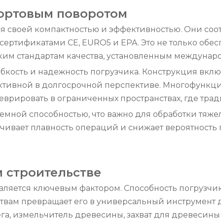
бортовым поворотом
я своей компактностью и эффективностью. Они со
сертификатами CE, EURO5 и EPA. Это не только обес
оким стандартам качества, установленным междуна
бкость и надежность погрузчика. Конструкция вклю
ктивной в долгосрочной перспективе. Многофункци
рировать в ограниченных пространствах, где трад
ъемной способностью, что важно для обработки тяж
чивает плавность операций и снижает вероятность 
 строительстве
вляется ключевым фактором. Способность погрузчи
твам превращает его в универсальный инструмент д
а, измельчитель древесины, захват для древесины и