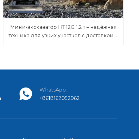
Мини-экскаватор HT12G 1.2 т – надёжная
техника для узких участков с доставкой в
Россию и Беларусь
WhatsApp:
m
+8618162052962