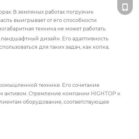
+86-181
рах. В земляных работах погрузчик
асль выигрывает от его способности
огабаритная техника не может работать.
 и ландшафтный дизайн. Его адаптивность
ользоваться для таких задач, как копка,
промышленной технике. Его сочетание
ым активом. Стремление компании HIGHTOP к
клиентам оборудование, соответствующее