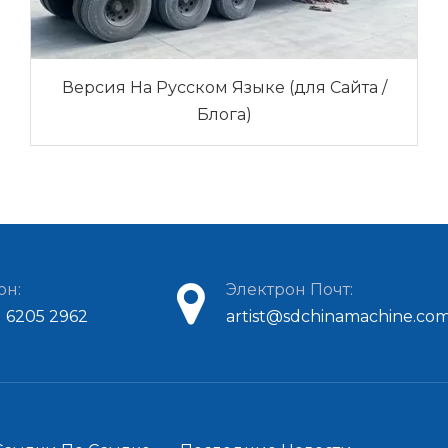
Версия На Русском Языке (для Сайта /
Блога)
он:
Электрон Почт:
1 6205 2962
artist@sdchinamachine.co