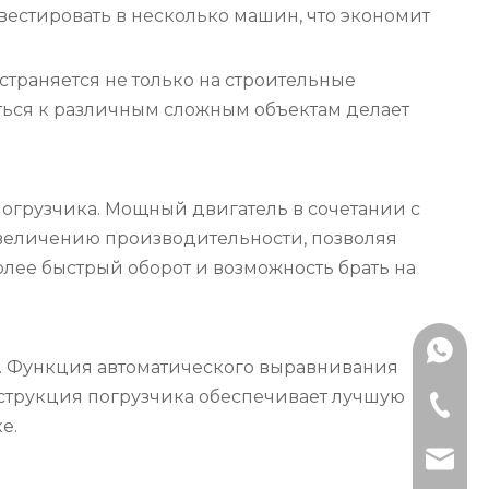
вестировать в несколько машин, что экономит
страняется не только на строительные
аться к различным сложным объектам делает
огрузчика. Мощный двигатель в сочетании с
увеличению производительности, позволяя
олее быстрый оборот и возможность брать на
+86181
. Функция автоматического выравнивания
нструкция погрузчика обеспечивает лучшую
181 620
е.
artist