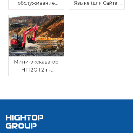
обслуживание
Языке (для Сайта /
экскаватора: как не
Блога)
перегреться в жару
Мини-экскаватор
HT12G 1.2 т –
надёжная техника
для узких участков с
доставкой в Россию
и Беларусь