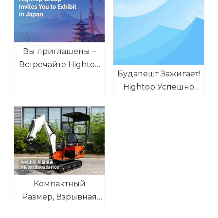
Вы приглашены –
Встречайте Hightop
Будапешт Зажигает!
на GPC Tokyo 2026
Hightop Успешно
(Стенд E1-6-14)
Завершил Выставку
«Китайские Бренды
– 2026» В
Центральной И
Восточной Европе
Компактный
Размер, Взрывная
Мощность – Hightop