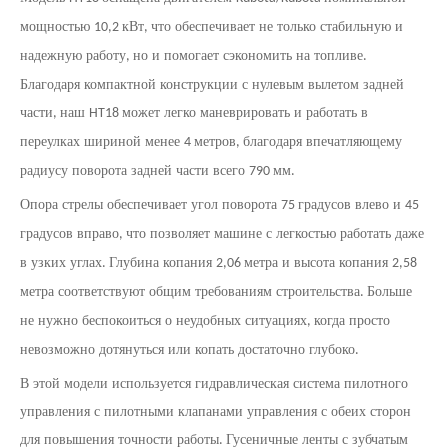
мощностью
кВт
что обеспечивает не только стабильную и
10,2
,
надежную работу
но и помогает сэкономить на топливе
,
.
Благодаря компактной конструкции с нулевым вылетом задней
части
наш
может легко маневрировать и работать в
,
HT18
переулках шириной менее
метров
благодаря впечатляющему
4
,
радиусу поворота задней части всего
мм
790
.
Опора стрелы обеспечивает угол поворота
градусов влево и
75
45
градусов вправо
что позволяет машине с легкостью работать даже
,
в узких углах
Глубина копания
метра и высота копания
.
2,06
2,58
метра соответствуют общим требованиям строительства
Больше
.
не нужно беспокоиться о неудобных ситуациях
когда просто
,
невозможно дотянуться или копать достаточно глубоко
.
В этой модели используется гидравлическая система пилотного
управления с пилотными клапанами управления с обеих сторон
для повышения точности работы
Гусеничные ленты с зубчатым
.