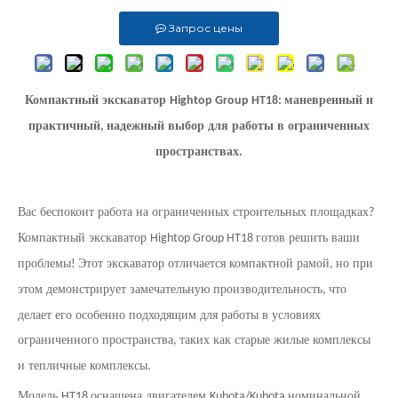
Запрос цены
Компактный экскаватор
маневренный и
Hightop Group HT18:
практичный
надежный выбор для работы в ограниченных
,
пространствах
.
Вас беспокоит работа на ограниченных строительных площадках
?
Компактный экскаватор
готов решить ваши
Hightop Group HT18
проблемы
Этот экскаватор отличается компактной рамой
но при
!
,
этом демонстрирует замечательную производительность
что
,
делает его особенно подходящим для работы в условиях
ограниченного пространства
таких как старые жилые комплексы
,
и тепличные комплексы
.
Модель
оснащена двигателем
номинальной
HT18
Kubota/Kubota