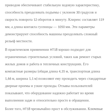
приводом обеспечивают стабильную ходовую характеристику
,
способность преодолевать подъемы с уклоном
градусов и
30
скорость поворота
оборотов в минуту
Клиренс составляет
12
.
119
мм
а длина контакта гусеницы —
мм
Эти параметры
,
1050
.
демонстрируют способность машины преодолевать сложный
рельеф местности
.
В практическом применении
хорошо подходит для
HT18
ограниченных строительных условий
таких как ремонт старых
,
жилых домов и работа в тепличных конструкциях
Его
.
компактные размеры
общая длина
м
транспортная длина
(
4,35
,
м
ширина
м
позволяют ему проходить через стандартные
1,66
,
1,1
)
дверные проемы и узкие проходы
Отзывы пользователей
.
показывают
что оборудование надежно работает во время
,
выполнения задач и относительно просто в обращении
.
Более того
чрезвычайно прост в обслуживании
Ключевые
, HT18
.