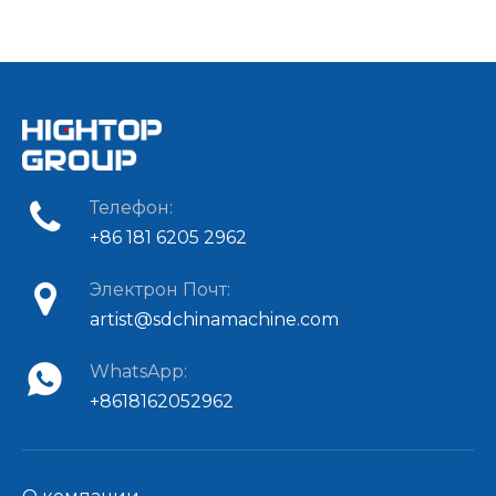
HT08 Мини-
экскаватор | 0.8
Тонны С Нулевым
Хвостовым Свесом
Телефон:
+86 181 6205 2962
Электрон Почт:
artist@sdchinamachine.com
WhatsApp:
+8618162052962