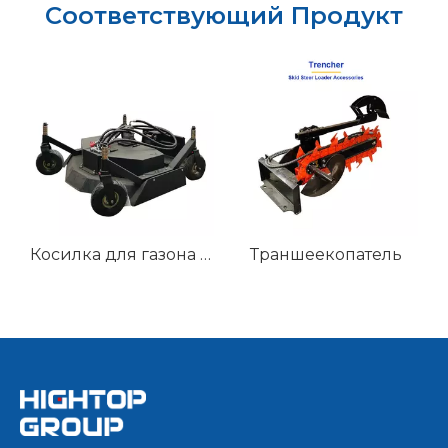
Соответствующий Продукт
ков Sweeper
Косилка для газона - это крепление для погрузчиков
Траншеекопатель