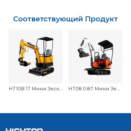
Соответствующий Продукт
0G Мини Экскаватор
HT10B 1T Мини Экскаватор
HT08 0.8T Мини Экскаватор