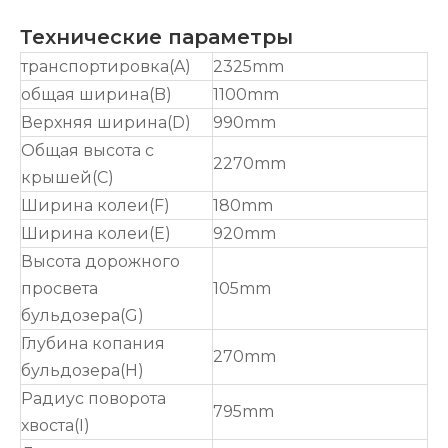
Технические параметры
транспортировка(A)
2325mm
общая ширина(B)
1100mm
Верхняя ширина(D)
990mm
Общая высота с
2270mm
крышей(C)
Ширина колеи(F)
180mm
Ширина колеи(E)
920mm
Высота дорожного
просвета
105mm
бульдозера(G)
Глубина копания
270mm
бульдозера(H)
Радиус поворота
795mm
хвоста(I)