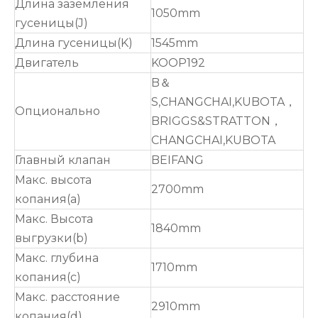
Длина заземления
1050mm
гусеницы(J)
Длина гусеницы(K)
1545mm
Двигатель
KOOP192
B＆
S,CHANGCHAI,KUBOTA，
Опционально
BRIGGS&STRATTON，
CHANGCHAI,KUBOTA
Главный клапан
BEIFANG
Макс. высота
2700mm
копания(a)
Макс. Высота
1840mm
выгрузки(b)
Макс. глубина
1710mm
копания(c)
Макс. расстояние
2910mm
копания(d)