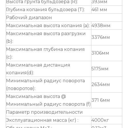
Высота грунта бульдозера (R):
393мм
Глубина копания бульдозера (T):
461 мм
Рабочий диапазон
Максимальная высота копания (а):
4938мм
Максимальная высота разгрузки
3376мм
(b):
Максимальная глубина копания
3106мм
(c):
Максимальная дистанция
5175мм
копания(d):
Минимальный радиус поворота
2634мм
(поворотов):
Максимальная высота @
371 6мм
Минимальный радиус поворота (f)
Параметр производительности
Эксплуатационная масса (кг) :
4000кг