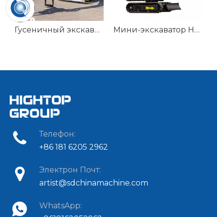
 HT65
Мини-экскаватор HT-15KS на продажу
Мини-экскаватор 1200 кг HT12G
Телефон:
+86 181 6205 2962
Электрон Почт:
artist@sdchinamachine.com
WhatsApp: