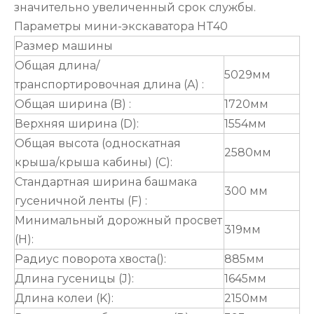
значительно увеличенный срок службы.
Параметры мини-экскаватора HT40
Размер машины
Общая длина/
5029мм
транспортировочная длина (A) :
Общая ширина (B) :
1720мм
Верхняя ширина (D):
1554мм
Общая высота (односкатная
2580мм
крыша/крыша кабины) (C):
Стандартная ширина башмака
300 мм
гусеничной ленты (F) :
Минимальный дорожный просвет
319мм
(H):
Радиус поворота хвоста():
885мм
Длина гусеницы (J):
1645мм
Длина колеи (K):
2150мм