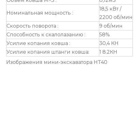
Объем ковша M^3 :
0,12м3
18,5 кВт /
Номинальная мощность :
2200 об/мин
Скорость поворота :
9 об/мин
Способность к скалолазанию :
58%
Усилие копания ковша :
30,4 КН
Усилие копания штанги ковша:
1 8.2КН
Изображения мини-экскаватора HT40