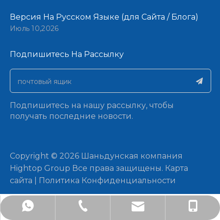
Версия На Русском Языке (для Сайта / Блога)
Июль 10,2026
Подпишитесь На Рассылку​​​​​​​
Подпишитесь на нашу рассылку, чтобы
получать последние новости.
​Copyright ©
2026
Шаньдунская компания
Hightop Group Все права защищены.​​​​​​​
Карта
сайта
|
Политика Конфиденциальности
artist@sdchinamachine.com
+86-181-6205-2962
+8618162052962
181 6205 2962