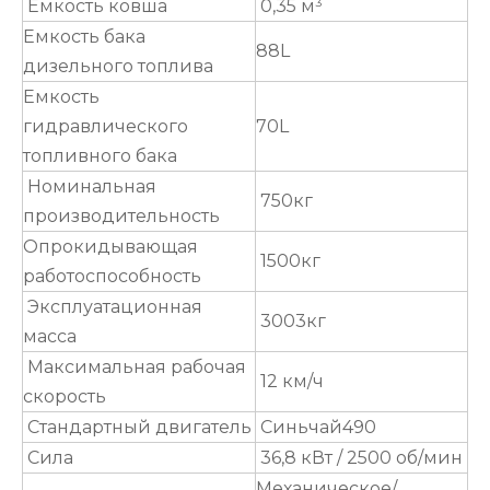
Емкость ковша
0,35 м³
Емкость бака
88L
дизельного топлива
Емкость
гидравлического
70L
топливного бака
Номинальная
750кг
производительность
Опрокидывающая
1500кг
работоспособность
Эксплуатационная
3003кг
масса
Максимальная рабочая
12 км/ч
скорость
Стандартный двигатель
Синьчай490
Сила
36,8 кВт / 2500 об/мин
Механическое/