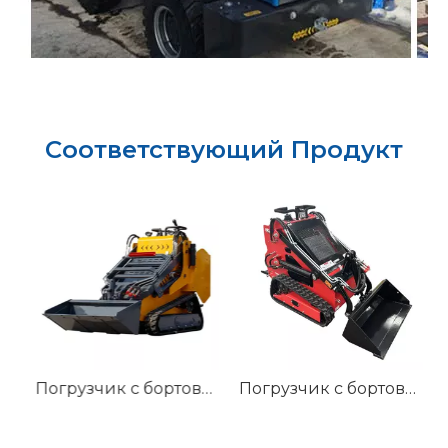
Соответствующий Продукт
том HTS530T
Погрузчик с бортовым поворотом HTS530
Погрузчик с бортовым поворотом HT360W