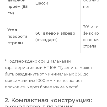
дверной
Обычно
шасси
проём (85
нет
см)
30° или
Угол
60° влево и вправо
фиксир
поворота
(стандарт)
ованная
стрелы
стрела
*Подтверждено официальными
характеристиками HT10B: "Гусеница может
быть раздвинута от минимальных 830 до
максимальных 1000 мм, что позволяет
проходить через более узкие места".
2. Компактная конструкция:
экскаватор для узких