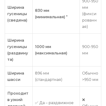
900-950
Ширина
мм
830 мм
гусеницы
(фикси
(минимальная)
*
(сведена)
рованн
ая)
Ширина
гусеницы
1000 мм
900-950
(раздвину
(максимальная)
мм
та)
Ширина
896 мм
Обычно
шасси
(стандартная)
>950 мм
Проходит
в узкий
❌
✅ Да – раздвижное