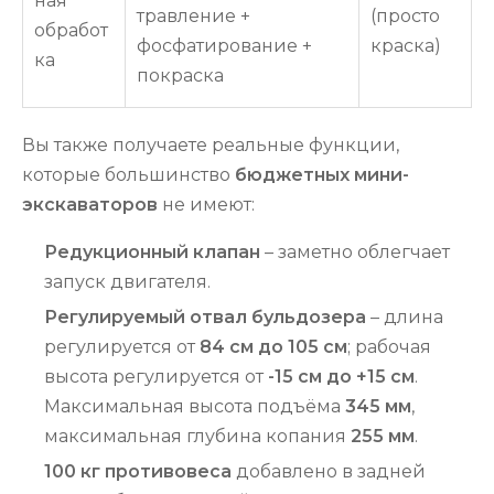
ная
травление +
(просто
обработ
фосфатирование +
краска)
ка
покраска
Вы также получаете реальные функции,
которые большинство
бюджетных мини-
экскаваторов
не имеют:
Редукционный клапан
– заметно облегчает
запуск двигателя.
Регулируемый отвал бульдозера
– длина
регулируется от
84 см до 105 см
; рабочая
высота регулируется от
-15 см до +15 см
.
Максимальная высота подъёма
345 мм
,
максимальная глубина копания
255 мм
.
100 кг противовеса
добавлено в задней