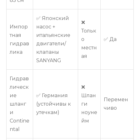
85 см
✅ Японский
❌
Импор
насос +
Тольк
тная
итальянские
о
✅ Да
гидрав
двигатели/
местн
лика
клапаны
ая
SANYANG
Гидрав
лическ
❌
ие
✅ Германия
Шлан
Перемен
шланг
(устойчивы к
ги
чиво
и
утечкам)
ноуне
Contine
йм
ntal