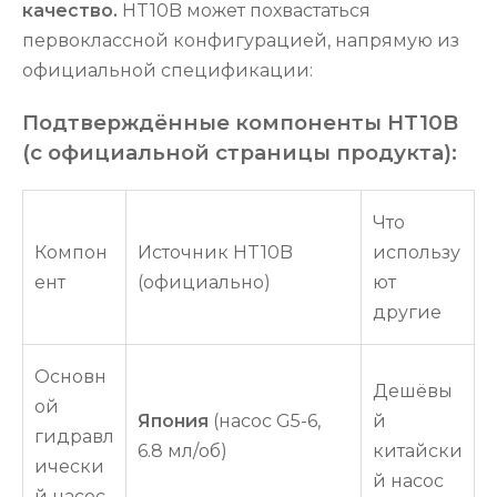
качество.
HT10B может похвастаться
первоклассной конфигурацией, напрямую из
официальной спецификации:
Подтверждённые компоненты HT10B
(с официальной страницы продукта):
Что
Компон
Источник HT10B
использу
ент
(официально)
ют
другие
Основн
Дешёвы
ой
Япония
(насос G5-6,
й
гидравл
6.8 мл/об)
китайски
ически
й насос
й насос