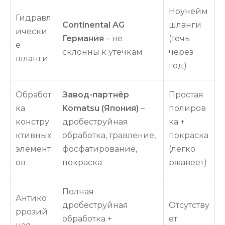
Ноунейм
Гидравл
Continental AG
шланги
ически
Германия
– не
(течь
е
склонны к утечкам
через
шланги
год)
Обработ
Завод-партнёр
Простая
ка
Komatsu (Япония)
–
полиров
констру
дробеструйная
ка +
ктивных
обработка, травление,
покраска
элемент
фосфатирование,
(легко
ов
покраска
ржавеет)
Полная
Антико
дробеструйная
Отсутству
ррозий
обработка +
ет