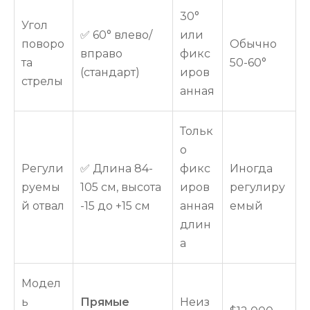
30°
Угол
✅ 60° влево/
или
поворо
Обычно
вправо
фикс
та
50-60°
(стандарт)
иров
стрелы
анная
Тольк
о
Регули
✅ Длина 84-
фикс
Иногда
руемы
105 см, высота
иров
регулиру
й отвал
-15 до +15 см
анная
емый
длин
а
Модел
ь
Прямые
Неиз