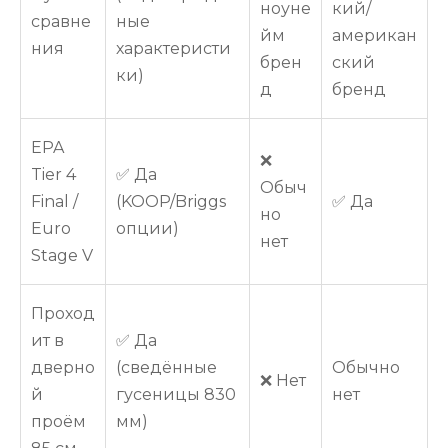
ноуне
кий/
сравне
ные
йм
американ
ния
характеристи
брен
ский
ки)
д
бренд
EPA
❌
Tier 4
✅ Да
Обыч
Final /
(KOOP/Briggs
✅ Да
но
Euro
опции)
нет
Stage V
Проход
ит в
✅ Да
дверно
(сведённые
Обычно
❌ Нет
й
гусеницы 830
нет
проём
мм)