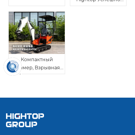
(Стенд E1-6-14)
Завершил Выставку
«Китайские Бренды
– 2026» В
Центральной И
Восточной Европе
Компактный
Размер, Взрывная
Мощность – Hightop
HT08 Мини-
экскаватор | 0.8
Тонны С Нулевым
Хвостовым Свесом