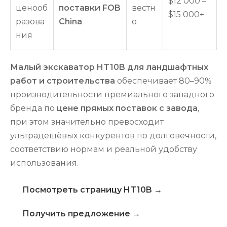
$12 000 –
ценооб
поставки FOB
вестн
$15 000+
разова
China
о
ния
Малый экскаватор HT10B для ландшафтных
работ и строительства
обеспечивает 80–90%
производительности премиального западного
бренда по
цене прямых поставок с завода
,
при этом значительно превосходит
ультрадешёвых конкурентов по долговечности,
соответствию нормам и реальной удобству
использования.
Посмотреть страницу HT10B →
Получить предложение →