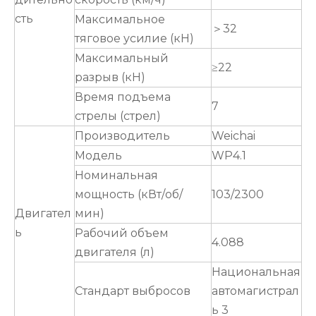
сть
Максимальное
＞32
тяговое усилие (кН)
Максимальный
≥22
разрыв (кН)
Время подъема
7
стрелы (стрел)
Производитель
Weichai
Модель
WP4.1
Номинальная
мощность (кВт/об/
103/2300
Двигател
мин)
ь
Рабочий объем
4.088
двигателя (л)
Национальная
Стандарт выбросов
автомагистрал
ь 3