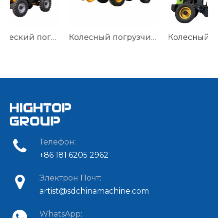
зчик HTEL-06
Колесный погрузчик HT916
Колесный погрузчик HT908
Телефон:
+86 181 6205 2962
Электрон Почт:
artist@sdchinamachine.com
WhatsApp: