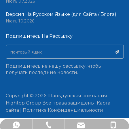
Июль 07,2026
Версия На Русском Языке (для Сайта / Блога)
Июль 10,2026
Подпишитесь На Рассылку​​​​​​​
Подпишитесь на нашу рассылку, чтобы
получать последние новости.
​Copyright ©
2026
Шаньдунская компания
Hightop Group Все права защищены.​​​​​​​
Карта
сайта
|
Политика Конфиденциальности
artist@sdchinamachine.com
+86-181-6205-2962
+8618162052962
181 6205 2962