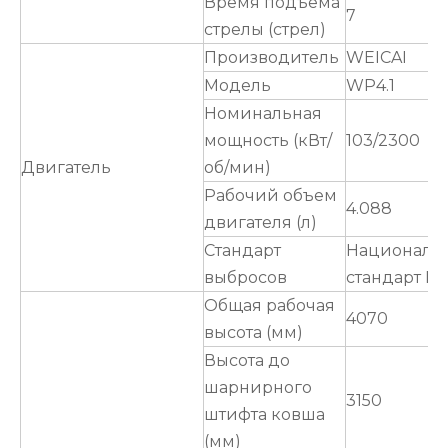
Время подъема
7
стрелы (стрел)
Производитель
WEICAI
Модель
WP4.1
Номинальная
мощность (кВт/
103/2300
Двигатель
об/мин)
Рабочий объем
4.088
двигателя (л)
Стандарт
Националь
выбросов
стандарт III
Общая рабочая
4070
высота (мм)
Высота до
шарнирного
3150
штифта ковша
(мм)