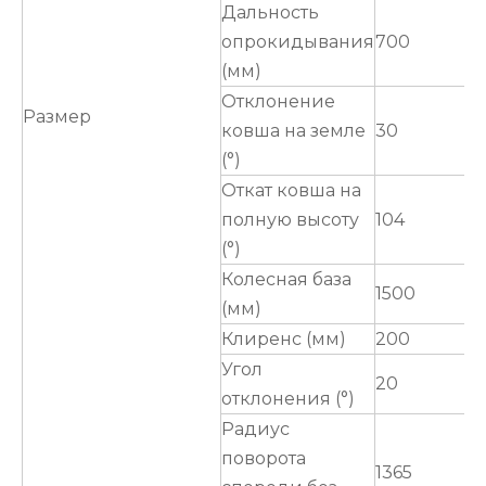
Дальность
опрокидывания
700
(мм)
Отклонение
Размер
ковша на земле
30
(°)
Откат ковша на
полную высоту
104
(°)
Колесная база
1500
(мм)
Клиренс (мм)
200
Угол
20
отклонения (°)
Радиус
поворота
1365